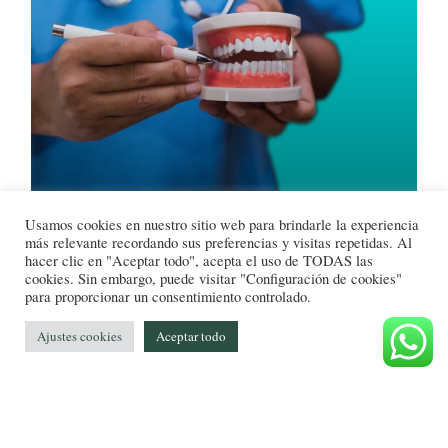
Usamos cookies en nuestro sitio web para brindarle la experiencia
Falsos Autónomos En La
más relevante recordando sus preferencias y visitas repetidas. Al
hacer clic en "Aceptar todo", acepta el uso de TODAS las
Odontología.
cookies. Sin embargo, puede visitar "Configuración de cookies"
para proporcionar un consentimiento controlado.
En este artículo repasamos una de las
situaciones que más se repiten y que más
Ajustes cookies
Aceptar todo
dudas provocan en nuestros clientes, la de
los falsos autónomos
Leer